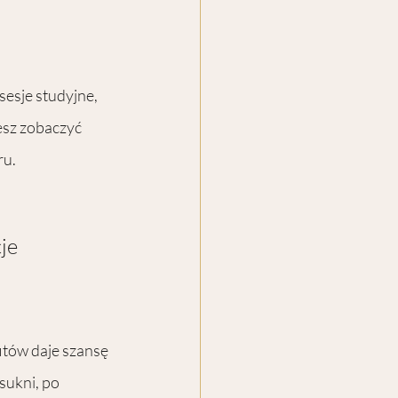
esje studyjne, 
esz zobaczyć 
ru.
je 
itów daje szansę 
ukni, po 