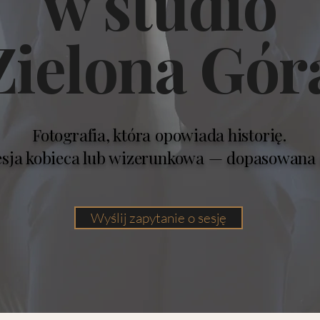
w studio
Zielona Gór
Fotografia, która opowiada historię.
sesja kobieca lub wizerunkowa — dopasowana 
Wyślij zapytanie o sesję