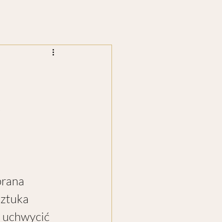
i
brana 
sztuka 
a uchwycić 