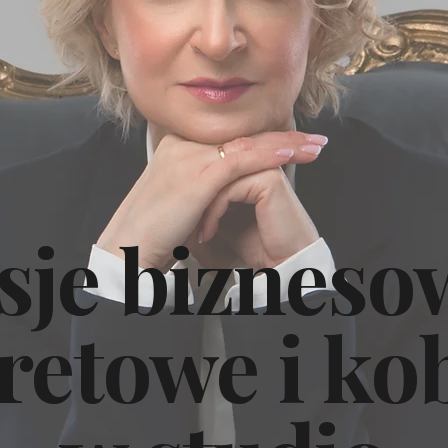
sje bizneso
retowe i ko