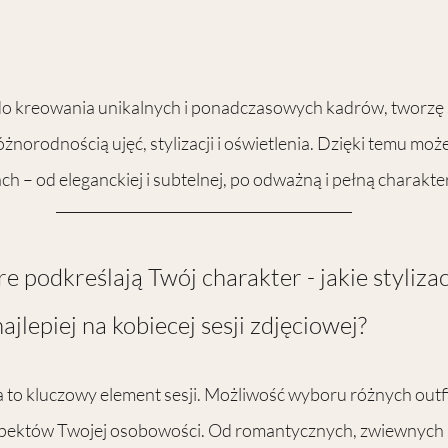
 do kreowania unikalnych i ponadczasowych kadrów, tworzę s
óżnorodnością ujęć, stylizacji i oświetlenia. Dzięki temu moż
ch – od eleganckiej i subtelnej, po odważną i pełną charakte
re podkreślają Twój charakter - jakie stylizac
ajlepiej na kobiecej sesji zdjęciowej?
a to kluczowy element sesji. Możliwość wyboru różnych outf
spektów Twojej osobowości. Od romantycznych, zwiewnych s