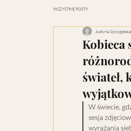
WSZYSTKIE POSTY
Justyna Szczygielska
Kobieca 
różnorod
świateł,
wyjątko
W świecie, gd
sesja zdjęciow
wyrażania sie