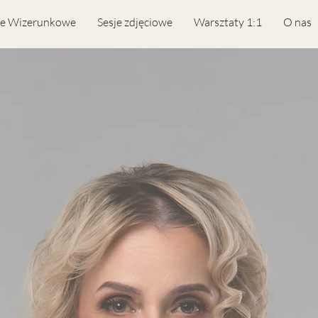
e Wizerunkowe
Sesje zdjęciowe
Warsztaty 1:1
O nas