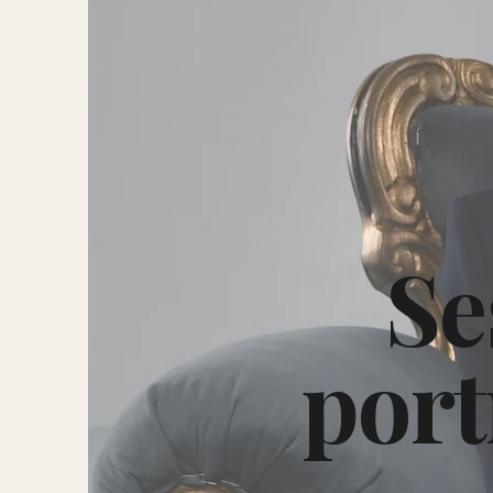
Se
port