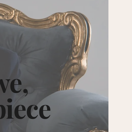
we,
biece