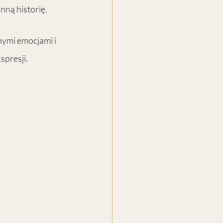
nną historię.
ymi emocjami i 
spresji.