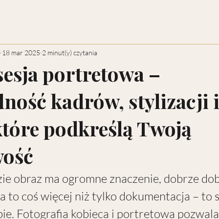
18 mar 2025
2 minut(y) czytania
sesja portretowa –
ność kadrów, stylizacji 
 które podkreślą Twoją
wość
zie obraz ma ogromne znaczenie, dobrze do
a to coś więcej niż tylko dokumentacja – to 
bie. Fotografia kobieca i portretowa pozwal