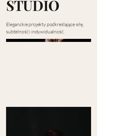
STUDIO
Eleganckie projekty podkreślające siłę,
subtelność i indywidualność.