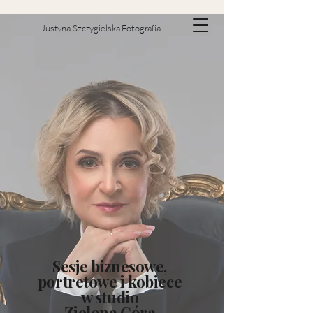
Justyna Szczygielska Fotografia
Sesje biznesowe,
portretowe i kobiece
w studio
Zielona Góra