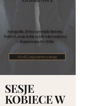
Fotografia, która opowiada historię.
Portret, sesja kobieca lub wizerunkowa
— dopasowana do Ciebie.
Wyślij zapytanie o sesję
SESJE
KOBIECE W