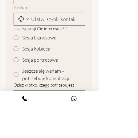
Telefon
Jaki typ sesji Cię interesuje?
*
Sesja biznesowa
Sesja kobieca
Sesja portretowa
Jeszcze się waham –
potrzebuję konsultacji
Opisz krótko, czego potrzebujesz
*
Napisz, jaki efekt chcesz osiągnąć lub 
gdzie planujesz wykorzystać zdjęcia.
Orientacyjny termin sesji
*