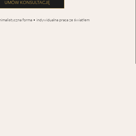
UMÓW KONSULTACJĘ
nimalistyczna forma • indywidualna praca ze światłem