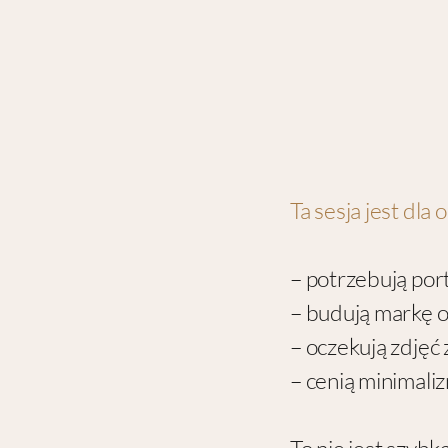
Ta sesja jest dla 
– potrzebują port
– budują markę o
– oczekują zdjęć
– cenią minimali