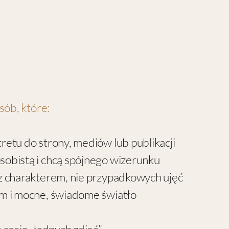
osób, które:
retu do strony, mediów lub publikacji
sobistą i chcą spójnego wizerunku
 z charakterem, nie przypadkowych ujęć
zm i mocne, świadome światło