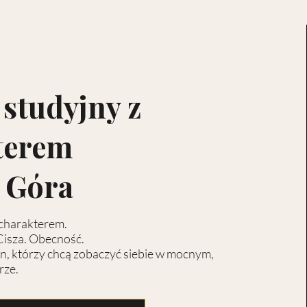
 studyjny z
terem
 Góra
 charakterem.
Cisza. Obecność.
zn, którzy chcą zobaczyć siebie w mocnym,
rze.