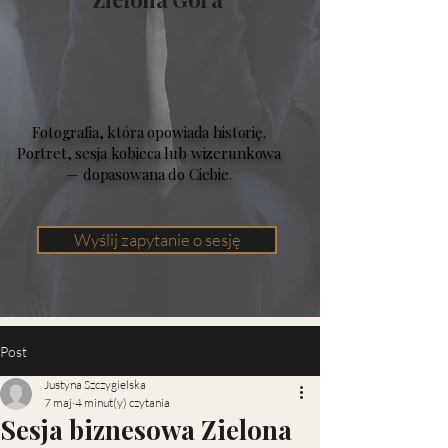
Fotografia, która opowiada historię.
Portret, sesja kobieca lub wizerunkowa
— dopasowana do Ciebie.
Wyślij zapytanie o sesję
Post
Justyna Szczygielska
7 maj
4 minut(y) czytania
Sesja biznesowa Zielona