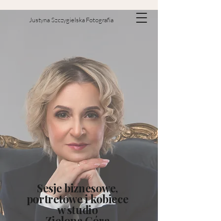
Justyna Szczygielska Fotografia
Sesje biznesowe,
portretowe i kobiece
w studio
Zielona Góra